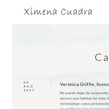
Ca
08
Verónica Griffin, licenc
AGO
2017
No puede dejar de sorprendern
amores que habitan las telas d
sistematizar como pertenecien
en grados que las acercan o al