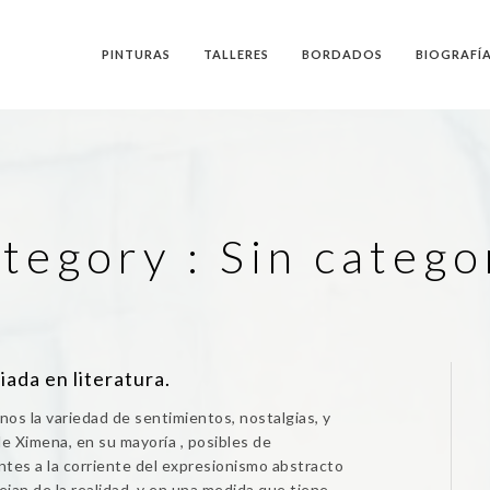
PINTURAS
TALLERES
BORDADOS
BIOGRAFÍ
tegory :
Sin catego
iada en literatura.
os la variedad de sentimientos, nostalgias, y
e Ximena, en su mayoría , posibles de
tes a la corriente del expresionismo abstracto
ejan de la realidad, y en una medida que tiene