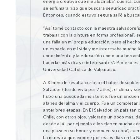
energía creativa que me alucinaba”, cuenta. Lu
se esfumara hizo que buscara seguridad practi
Entonces, cuando estuvo segura salió a busca
“Así tomé contacto con la maestra salvadoreñ
trabajar con la pintura en forma profesional”, 
una falla en mi propia educación, pero el hecho
un espacio en mi vida y me interesaba mucho la
conocimiento y la educación como una herramie
hacerlas más ricas e interesantes”. Por eso e
Universidad Católica de Valparaíso.
A Ximena le resulta curioso el haber descubiert
Salvador (donde vivió por 7 años), el clima y 
hubo una búsqueda insistente, fue un encuentr
afanes del alma y el cuerpo. Fue un completar l
anteriores etapas. En El Salvador, un país tan 
Chile, con otros ojos, valorarlo un poco más, 
desde allá…por ejemplo ellos tienen mucha adm
una plaza en su honor y conocen su obra”, cuen
La muestra que expone por estos días en La N