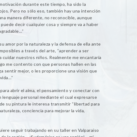
motivación durante este tiempo, ha sido la
ojos. Pero no sólo eso, también hay una intención
 una manera diferente, no reconocible, aunque
 puede decir cualquier cosa y siempre va a haber
agradable…”
u amor por la naturaleza y la defensa de ella ante
 imposibles a través del arte, “aprender a ser
 a cuidar nuestros niños. Realmente me encantaría
argo me contento con que personas hallen en las
ga sentir mejor, o les proporcione una visión que
 vida…”
para abrir el alma, el pensamiento y conectar con
n lenguaje personal mediante el cual expresarse
de su pintura le interesa transmitir “libertad para
naturaleza, conciencia para mejorar la vida,
uiere seguir trabajando en su taller en Valparaíso
s de la región… ¡Sudamérica es una región!… mi