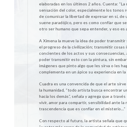
elaboradas en los últimos 2 años. Cuenta: “La 
sensación del color, especialmente los tonos r
de comunicar la libertad de expresar en sí, de
suene paradójico, pero es como confiar que se
otro ser humano que sepa entender, y eso es 
A Ximena la mueve la idea de poder transmitir s
el progreso de la civilización; transmitir cosas
concientes de los actos y sus consecuencias,
poder transmitir esto con la pintura, sin emb
imágenes que pinto algo que les sirva o les ha
complementa en un ápice su experiencia en la
Cuadra es una convencida de que el arte sirve 
la humanidad, “todo artista busca encontrar u
hacia los demás”, señala y agrega que a través 
vivir, amor para compartir, sensibilidad ante la 
trascendencia que es confiar en el misterio…”
Con respecto al futuro, la artista señala que q
“y estar más cerca de la comunidad de artista