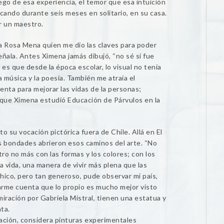
ego de esa experiencia, el temor que esa intuición
cando durante seis meses en solitario, en su casa.
r un maestro.
a Rosa Mena quien me dio las claves para poder
señala. Antes Ximena jamás dibujó, “no sé si fue
 es que desde la época escolar, lo visual no tenía
 música y la poesía. También me atraía el
nta para mejorar las vidas de la personas;
s que Ximena estudió Educación de Párvulos en la
o su vocación pictórica fuera de Chile. Allá en El
sus bondades abrieron esos caminos del arte. “No
o no más con las formas y los colores; con los
a vida, una manera de vivir más plena que las
chico, pero tan generoso, pude observar mi país,
darme cuenta que lo propio es mucho mejor visto
iración por Gabriela Mistral, tienen una estatua y
ta.
ación, considera pinturas experimentales